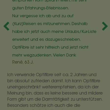
empfohlen vom Spital in Wien, mit sehr
a
guten Erfahrungs-Erlebnissen.
P
Nur vergesse ich ab und zu auf
e
(Kurz)Reisen es mitzunehmen. Deshalb
F
K
habe ich jetzt auch meine Urlaubs/Kur-Liste
erweitert und es dazugeschrieben.
OptiFibre ist sehr hilfreich und jetzt nicht
mehr wegzudenken. Vielen Dank
René, 63 J.
Ich verwende Optifibre seit ca. 2 Jahren und
bin absolut zufrieden damit. Ich kann Optifibre
uneingeschränkt weiterempfehlen, da ich der
Meinung bin, dass es keine bessere und mildere
Form gibt um die Darmtätigkeit zu unterstützen.
Besonders schätze ich auch die die