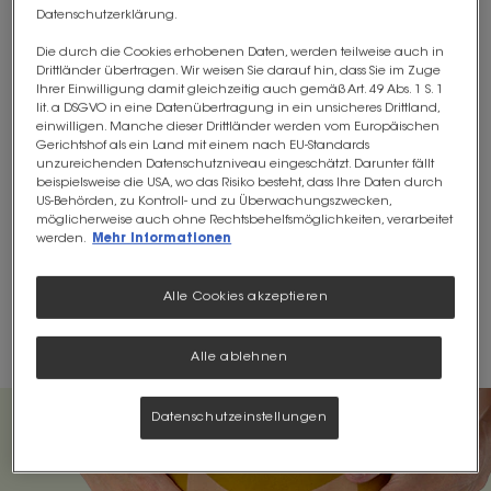
Datenschutzerklärung.
Die durch die Cookies erhobenen Daten, werden teilweise auch in
Drittländer übertragen. Wir weisen Sie darauf hin, dass Sie im Zuge
Ihrer Einwilligung damit gleichzeitig auch gemäß Art. 49 Abs. 1 S. 1
lit. a DSGVO in eine Datenübertragung in ein unsicheres Drittland,
einwilligen. Manche dieser Drittländer werden vom Europäischen
Gerichtshof als ein Land mit einem nach EU-Standards
unzureichenden Datenschutzniveau eingeschätzt. Darunter fällt
beispielsweise die USA, wo das Risiko besteht, dass Ihre Daten durch
US-Behörden, zu Kontroll- und zu Überwachungszwecken,
möglicherweise auch ohne Rechtsbehelfsmöglichkeiten, verarbeitet
werden.
Mehr Informationen
GESCHMACKSNEUTRAL
Alle Cookies akzeptieren
®
OptiFibre
ist geschmacksneutral und löst
sich vollständig in Getränken und Speisen
auf, ohne die Konsistenz zu verändern.
Alle ablehnen
Datenschutzeinstellungen