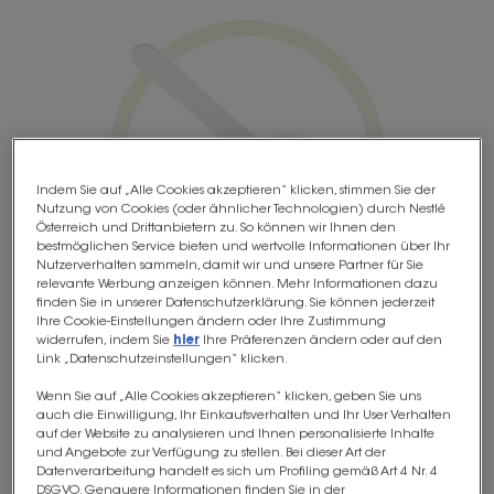
Indem Sie auf „Alle Cookies akzeptieren“ klicken, stimmen Sie der
Nutzung von Cookies (oder ähnlicher Technologien) durch Nestlé
Österreich und Drittanbietern zu. So können wir Ihnen den
bestmöglichen Service bieten und wertvolle Informationen über Ihr
Nutzerverhalten sammeln, damit wir und unsere Partner für Sie
relevante Werbung anzeigen können. Mehr Informationen dazu
finden Sie in unserer Datenschutzerklärung. Sie können jederzeit
EINFACH ANZUWENDEN
Ihre Cookie-Einstellungen ändern oder Ihre Zustimmung
widerrufen, indem Sie
hier
Ihre Präferenzen ändern oder auf den
Link „Datenschutzeinstellungen“ klicken.
®
OptiFibre
lässt sich einfach in kalte und
warme Getränke oder in weiche Speisen wie
Wenn Sie auf „Alle Cookies akzeptieren“ klicken, geben Sie uns
auch die Einwilligung, Ihr Einkaufsverhalten und Ihr User Verhalten
Joghurt oder Kartoffelpüree einrühren.
auf der Website zu analysieren und Ihnen personalisierte Inhalte
und Angebote zur Verfügung zu stellen. Bei dieser Art der
Datenverarbeitung handelt es sich um Profiling gemäß Art 4 Nr. 4
DSGVO. Genauere Informationen finden Sie in der