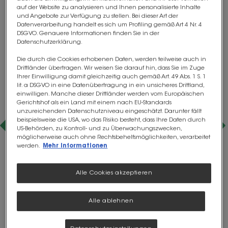
auf der Website zu analysieren und Ihnen personalisierte Inhalte
und Angebote zur Verfügung zu stellen. Bei dieser Art der
Datenverarbeitung handelt es sich um Profiling gemäß Art 4 Nr. 4
DSGVO. Genauere Informationen finden Sie in der
Datenschutzerklärung.
Seit Jahren leide ich unter
Die durch die Cookies erhobenen Daten, werden teilweise auch in
massivsten Darmbeschwerden,
Drittländer übertragen. Wir weisen Sie darauf hin, dass Sie im Zuge
Entzündungen, Koliken etc. Durch
Ihrer Einwilligung damit gleichzeitig auch gemäß Art. 49 Abs. 1 S. 1
lit. a DSGVO in eine Datenübertragung in ein unsicheres Drittland,
einen Aufenthalt im Spital und
einwilligen. Manche dieser Drittländer werden vom Europäischen
Gerichtshof als ein Land mit einem nach EU-Standards
Nachfrage von mir wurde mir Ihr
unzureichenden Datenschutzniveau eingeschätzt. Darunter fällt
Präparat OptiFibre empfohlen.
beispielsweise die USA, wo das Risiko besteht, dass Ihre Daten durch
US-Behörden, zu Kontroll- und zu Überwachungszwecken,
Seitdem habe ich um ca. 80
möglicherweise auch ohne Rechtsbehelfsmöglichkeiten, verarbeitet
werden.
Mehr Informationen
Prozent!!! weniger Beschwerden.
Schade, dass ich das vorher nicht
Alle Cookies akzeptieren
wusste.
Regina, 65 J.
Alle ablehnen