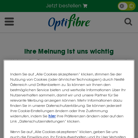
Jetzt bestellen
Ihre Meinung ist uns wichtig
Haben Sie Feedback, Kritik oder Lob, das Sie mit
uns teilen möchten? Lesen Sie hier, welche
Indem Sie auf „Alle Cookies akzeptieren“ klicken, stimmen Sie der
®
Erfahrungen andere Kunden mit OptiFibre
Nutzung von Cookies (oder ähnlicher Technologien) durch Nestlé
gemacht haben und teilen auch Sie Ihre
Österreich und Drittanbietern zu. So können wir Ihnen den
bestmöglichen Service bieten und wertvolle Informationen über Ihr
Meinung mit uns.
Nutzerverhalten sammeln, damit wir und unsere Partner für Sie
relevante Werbung anzeigen können. Mehr Informationen dazu
finden Sie in unserer Datenschutzerklärung. Sie können jederzeit
ERFAHRUNG TEILEN
Ihre Cookie-Einstellungen ändern oder Ihre Zustimmung
widerrufen, indem Sie
hier
Ihre Präferenzen ändern oder auf den
Link „Datenschutzeinstellungen“ klicken.
Wenn Sie auf „Alle Cookies akzeptieren“ klicken, geben Sie uns
auch die Einwilligung, Ihr Einkaufsverhalten und Ihr User Verhalten