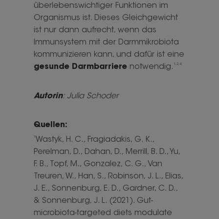
überlebenswichtiger Funktionen im
Organismus ist. Dieses Gleichgewicht
ist nur dann aufrecht, wenn das
Immunsystem mit der Darmmikrobiota
kommunizieren kann, und dafür ist eine
1,2,4
gesunde Darmbarriere
notwendig.
Autorin
: Julia Schoder
Quellen:
1
Wastyk, H. C., Fragiadakis, G. K.,
Perelman, D., Dahan, D., Merrill, B. D., Yu,
F. B., Topf, M., Gonzalez, C. G., Van
Treuren, W., Han, S., Robinson, J. L., Elias,
J. E., Sonnenburg, E. D., Gardner, C. D.,
& Sonnenburg, J. L. (2021). Gut-
microbiota-targeted diets modulate