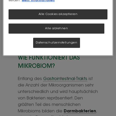
werden.
Mehr Informationen
Mikrobiota
beschreibt hingegen
die eigentlichen
Bakterien
. Es gibt
Alle Cookies akzeptieren
unter anderem eine orale
Mikrobiota des Mundes, eine
Alle ablehnen
Mikrobiota der Haut und eine
2
Darm-Mikrobiota.
Datenschutzeinstellungen
WIE FUNKTIONIERT DAS
MIKROBIOM?
Entlang des
Gastrointestinal-Trakts
ist
die Anzahl der Mikroorganismen sehr
unterschiedlich und wird hauptsächlich
von Bakterien repräsentiert. Den
größten Teil des menschlichen
Mikrobioms bilden die
Darmbakterien
,