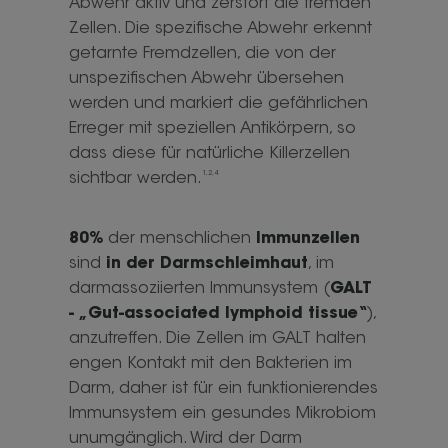
Abwehr aktiv und zerstört die fremden
Zellen. Die spezifische Abwehr erkennt
getarnte Fremdzellen, die von der
unspezifischen Abwehr übersehen
werden und markiert die gefährlichen
Erreger mit speziellen Antikörpern, so
dass diese für natürliche Killerzellen
1,2,4
sichtbar werden.
80%
der menschlichen
Immunzellen
sind
in der Darmschleimhaut
, im
darmassoziierten Immunsystem (
GALT
- „Gut-associated lymphoid tissue“
),
anzutreffen. Die Zellen im GALT halten
engen Kontakt mit den Bakterien im
Darm, daher ist für ein funktionierendes
Immunsystem ein gesundes Mikrobiom
unumgänglich. Wird der Darm