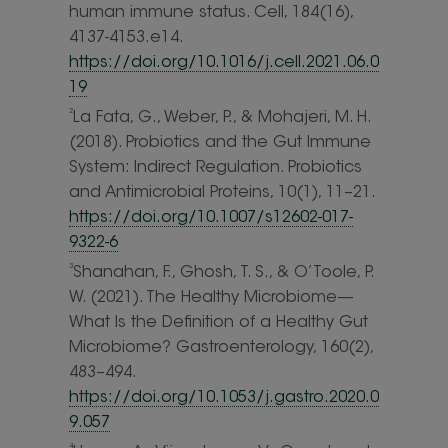
human immune status. Cell, 184(16),
4137-4153.e14.
https://doi.org/10.1016/j.cell.2021.06.0
19
2
La Fata, G., Weber, P., & Mohajeri, M. H.
(2018). Probiotics and the Gut Immune
System: Indirect Regulation. Probiotics
and Antimicrobial Proteins, 10(1), 11–21.
https://doi.org/10.1007/s12602-017-
9322-6
3
Shanahan, F., Ghosh, T. S., & O’Toole, P.
W. (2021). The Healthy Microbiome—
What Is the Definition of a Healthy Gut
Microbiome? Gastroenterology, 160(2),
483–494.
https://doi.org/10.1053/j.gastro.2020.0
9.057
4