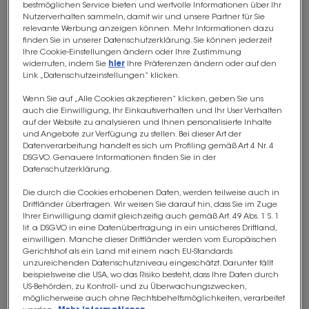
bestmöglichen Service bieten und wertvolle Informationen über Ihr
von einer enormen Anzahl an
Nutzerverhalten sammeln, damit wir und unsere Partner für Sie
Mikroorganismen besiedelt, die
relevante Werbung anzeigen können. Mehr Informationen dazu
finden Sie in unserer Datenschutzerklärung. Sie können jederzeit
zusammen als Mikrobiom oder
Ihre Cookie-Einstellungen ändern oder Ihre Zustimmung
Mikrobiota bezeichnet werden. Die
widerrufen, indem Sie
hier
Ihre Präferenzen ändern oder auf den
Link „Datenschutzeinstellungen“ klicken.
Begriffe Mikrobiota und Mikrobiom
werden oft als Synonym
Wenn Sie auf „Alle Cookies akzeptieren“ klicken, geben Sie uns
auch die Einwilligung, Ihr Einkaufsverhalten und Ihr User Verhalten
verwendet.
auf der Website zu analysieren und Ihnen personalisierte Inhalte
Die Definition des
Mikrobioms
und Angebote zur Verfügung zu stellen. Bei dieser Art der
Datenverarbeitung handelt es sich um Profiling gemäß Art 4 Nr. 4
bezieht sich auf
alle
DSGVO. Genauere Informationen finden Sie in der
Mikroorganismen
und ihr
Datenschutzerklärung.
genetisches Material, die in einer
Die durch die Cookies erhobenen Daten, werden teilweise auch in
gemeinsamen Umgebung
Drittländer übertragen. Wir weisen Sie darauf hin, dass Sie im Zuge
Ihrer Einwilligung damit gleichzeitig auch gemäß Art. 49 Abs. 1 S. 1
vorkommen und dem Beitrag, den
lit. a DSGVO in eine Datenübertragung in ein unsicheres Drittland,
diese Mikroorganismen zur
einwilligen. Manche dieser Drittländer werden vom Europäischen
Gerichtshof als ein Land mit einem nach EU-Standards
Gesundheit des menschlichen
unzureichenden Datenschutzniveau eingeschätzt. Darunter fällt
Körpers leisten (oder eben nicht).
beispielsweise die USA, wo das Risiko besteht, dass Ihre Daten durch
US-Behörden, zu Kontroll- und zu Überwachungszwecken,
Auch Krankheitserreger bilden
möglicherweise auch ohne Rechtsbehelfsmöglichkeiten, verarbeitet
einen Teil des Mikrobioms.