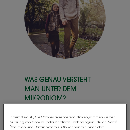
WAS GENAU VERSTEHT
MAN UNTER DEM
MIKROBIOM?
Der menschliche Körper,
Indem Sie auf „Alle Cookies akzeptieren“ klicken, stimmen Sie der
einschließlich des Darms, der Haut
Nutzung von Cookies (oder ähnlicher Technologien) durch Nestlé
und anderen Schleimhäuten, ist
Österreich und Drittanbietern zu. So können wir Ihnen den